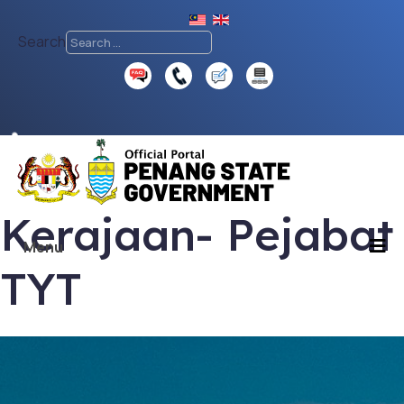
Search
♿
Kerajaan- Pejabat
Menu
TYT