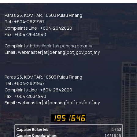
Paras 25, KOMTAR, 10503 Pulau Pinang
Tel : +604-2621957
Complaints Line : +604-2642020
Fax : +604-2634940
Complaints:
https://epintas.penang.gov.my/
Email : webmaster[at]penang[dot]gov[dot]my
Paras 25, KOMTAR, 10503 Pulau Pinang
Tel : +604-2621957
Complaints Line : +604-2642020
Fax : +604-2634940
Email : webmaster[at]penang[dot]gov[dot]my
Capaian Bulan Ini::
8,783
Capaian Keseluruhan:
1,951,646