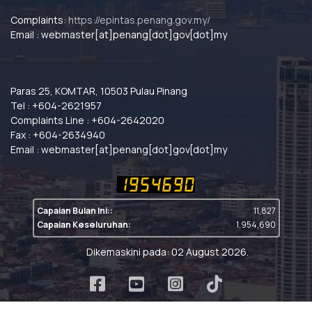
Complaints:
https://epintas.penang.gov.my/
Email : webmaster[at]penang[dot]gov[dot]my
Paras 25, KOMTAR, 10503 Pulau Pinang
Tel : +604-2621957
Complaints Line : +604-2642020
Fax : +604-2634940
Email : webmaster[at]penang[dot]gov[dot]my
Capaian Bulan Ini::
11,827
Capaian Keseluruhan:
1,954,690
Dikemaskini pada: 02 August 2026.
Copyright © 2022 Kerajaan Negeri Pulau Pinang