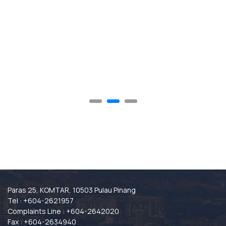
Paras 25, KOMTAR, 10503 Pulau Pinang
Tel : +604-2621957
Complaints Line : +604-2642020
Fax : +604-2634940