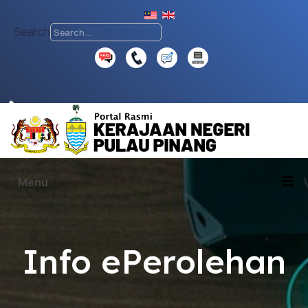
Search
♿
Menu
Info ePerolehan