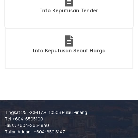
Info Keputusan Tender
Info Keputusan Sebut Harga
Tingkat 25, KOMTAR, 10503 Pulau Pinang
Tel:+604-6505100
Faks : +604-2634940
Talian Aduan : +604-650 5147