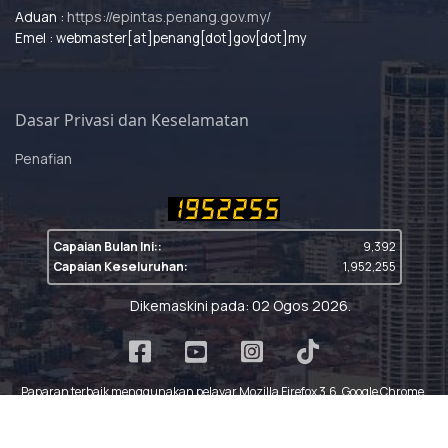
Aduan :
https://epintas.penang.gov.my/
Emel : webmaster[at]penang[dot]gov[dot]my
Dasar Privasi dan Keselamatan
Penafian
Capaian Bulan Ini::
9,392
Capaian Keseluruhan:
1,952,255
Dikemaskini pada: 02 Ogos 2026.
Paparan terbaik menggunakan pelayar Mozilla Firefox 3.6, Google Chrome,
Internet Explorer 8.0 dengan resolusi skrin 1024 x 768