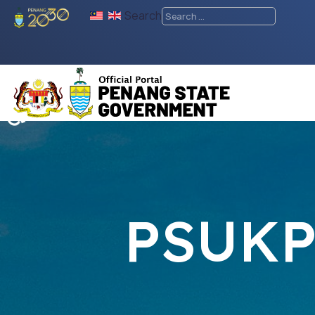
Search
♿
PSUKP