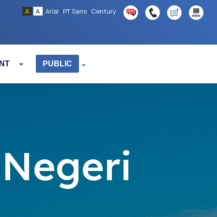
A
A
Arial
|
PT Sans
|
Century
NT
PUBLIC
Negeri