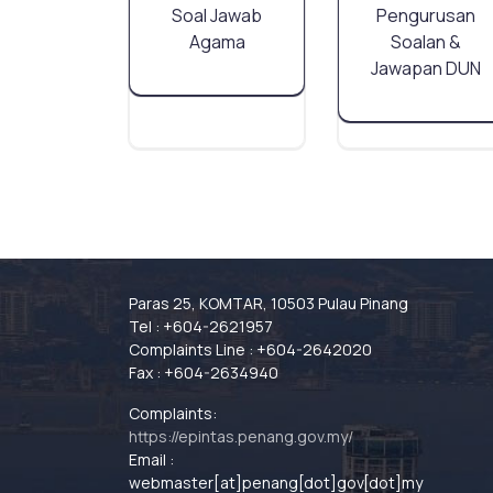
Soal Jawab
Pengurusan
Agama
Soalan &
Jawapan DUN
Paras 25, KOMTAR, 10503 Pulau Pinang
Tel : +604-2621957
Complaints Line : +604-2642020
Fax : +604-2634940
Complaints:
https://epintas.penang.gov.my/
Email :
webmaster[at]penang[dot]gov[dot]my