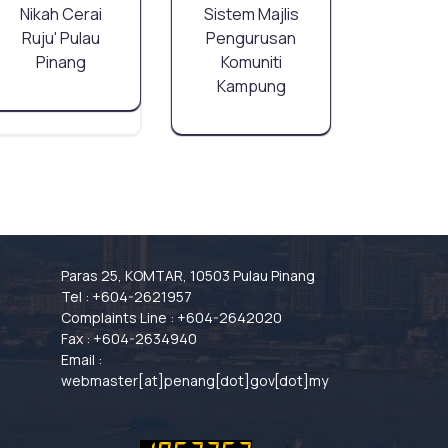
Nikah Cerai
Sistem Majlis
Ruju' Pulau
Pengurusan
Pinang
Komuniti
Kampung
Paras 25, KOMTAR, 10503 Pulau Pinang
Tel : +604-2621957
Complaints Line : +604-2642020
Fax : +604-2634940
Email :
webmaster[at]penang[dot]gov[dot]my