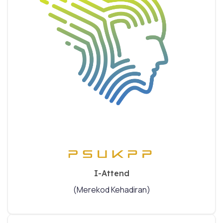
I-Attend
(Merekod Kehadiran)