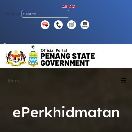
Search
♿
Menu
ePerkhidmatan