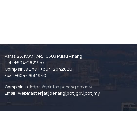
Paras 25, KOMTAR, 10503 Pulau Pinang
Tel : +604-2621957
Complaints Line : +604-2642020
Fax : +604-2634940
Complaints:
https://epintas.penang.gov.my/
Email : webmaster[at]penang[dot]gov[dot]my
Paras 25, KOMTAR, 10503 Pulau Pinang
Tel : +604-2621957
Complaints Line : +604-2642020