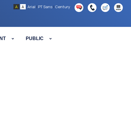
A
A
Arial
|
PT Sans
|
Century
NT
PUBLIC