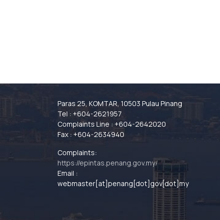
Paras 25, KOMTAR, 10503 Pulau Pinang
Tel : +604-2621957
Complaints Line : +604-2642020
Fax : +604-2634940
Complaints:
https://epintas.penang.gov.my/
Email :
webmaster[at]penang[dot]gov[dot]my