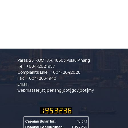
Paras 25, KOMTAR, 10503 Pulau Pinang
Tel : +604-2621957
Complaints Line : +604-2642020
Fax : +604-2634940
Email :
webmaster[at]penang[dot]gov[dot]my
Capaian Bulan Ini::
10,373
Capaian Keseluruhan:
1,953,236