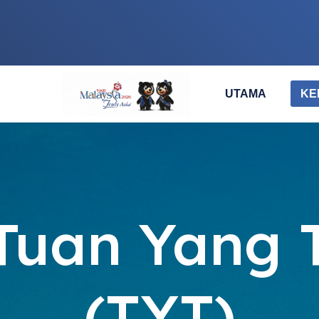
UTAMA
KE
 Tuan Yang 
(TYT)