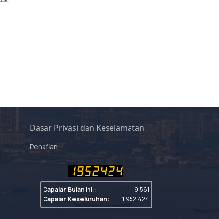
Dasar Privasi dan Keselamatan
Penafian
Capaian Bulan Ini::
9,561
Capaian Keseluruhan:
1,952,424