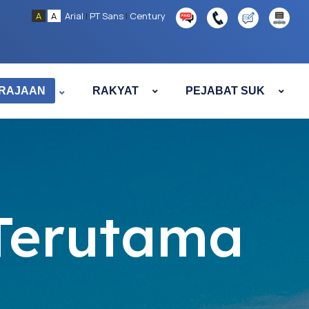
A
A
Arial
|
PT Sans
|
Century
RAJAAN
RAKYAT
PEJABAT SUK
Terutama