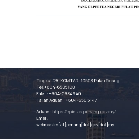
Tingkat 25, KOMTAR, 10503 Pulau Pinang
Tel:+604-6505100
Faks : +604-2634940
Talian Aduan : +604-650 5147
Aduan :
https://epintas.penang.gov.my/
Emel :
webmaster[at]penang[dot]gov[dot]my