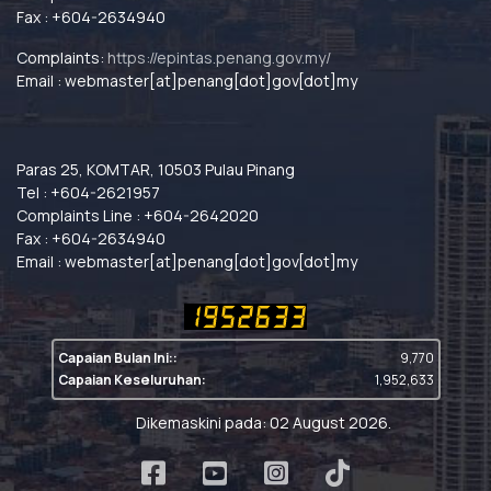
Fax : +604-2634940
Complaints:
https://epintas.penang.gov.my/
Email : webmaster[at]penang[dot]gov[dot]my
Paras 25, KOMTAR, 10503 Pulau Pinang
Tel : +604-2621957
Complaints Line : +604-2642020
Fax : +604-2634940
Email : webmaster[at]penang[dot]gov[dot]my
Capaian Bulan Ini::
9,770
Capaian Keseluruhan:
1,952,633
Dikemaskini pada: 02 August 2026.