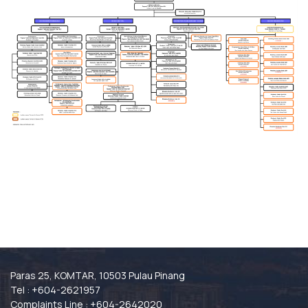
Paras 25, KOMTAR, 10503 Pulau Pinang
Tel : +604-2621957
Complaints Line : +604-2642020