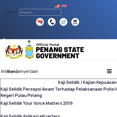
Search
♿
Arkib e-Penyertaan
Menu
Kaji Selidik / Kajian Kepuas
Kaji Selidik Persepsi Awam Terhadap Pelaksanaan Polisi 
Negeri Pulau Pinang
Kaji Selidik Your Voice Matters 2019
Kaji Selidik Aplikasi eKuarters