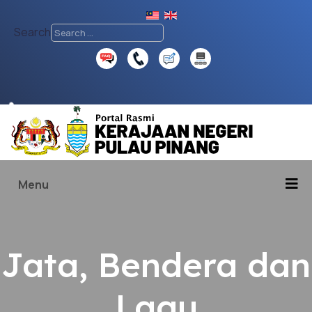
Search
♿
Menu
Jata, Bendera dan
Lagu