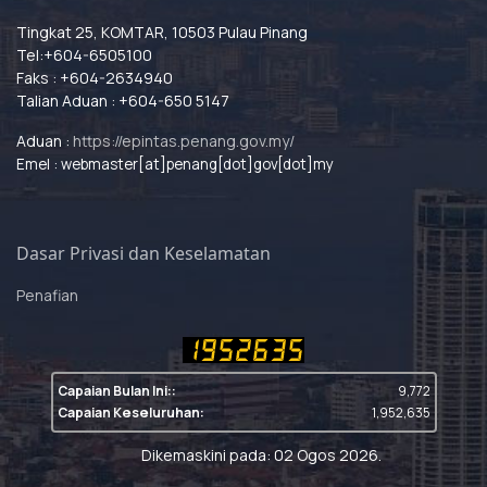
Tingkat 25, KOMTAR, 10503 Pulau Pinang
Tel:+604-6505100
Faks : +604-2634940
Talian Aduan : +604-650 5147
Aduan :
https://epintas.penang.gov.my/
Emel : webmaster[at]penang[dot]gov[dot]my
Dasar Privasi dan Keselamatan
Penafian
Capaian Bulan Ini::
9,772
Capaian Keseluruhan:
1,952,635
Dikemaskini pada: 02 Ogos 2026.