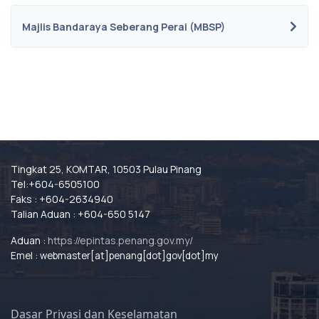
Majlis Bandaraya Seberang Perai (MBSP)
Tingkat 25, KOMTAR, 10503 Pulau Pinang
Tel:+604-6505100
Faks : +604-2634940
Talian Aduan : +604-650 5147
Aduan :
https://epintas.penang.gov.my/
Emel : webmaster[at]penang[dot]gov[dot]my
Dasar Privasi dan Keselamatan