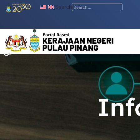
Search
♿
Inf