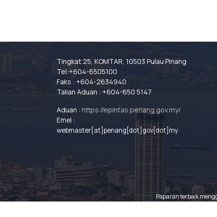
Tingkat 25, KOMTAR, 10503 Pulau Pinang
Tel:+604-6505100
Faks : +604-2634940
Talian Aduan : +604-650 5147
Aduan :
https://epintas.penang.gov.my/
Emel :
webmaster[at]penang[dot]gov[dot]my
Paparan terbaik menggu