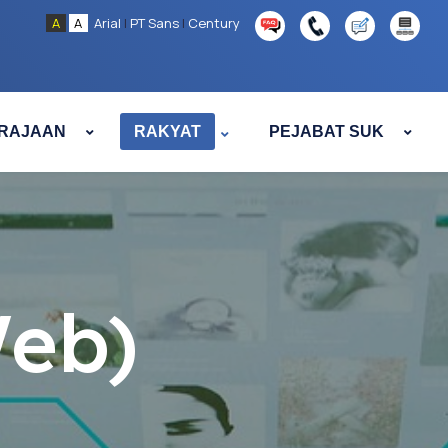
A
A
Arial
|
PT Sans
|
Century
RAJAAN
RAKYAT
PEJABAT SUK
Web)