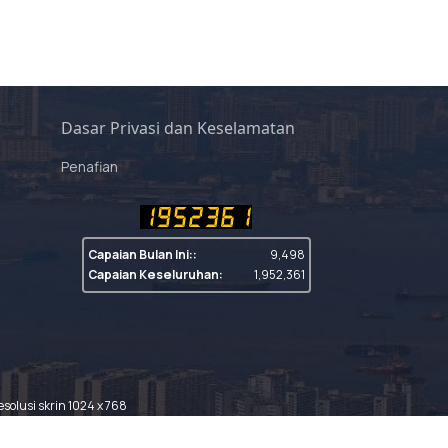
Dasar Privasi dan Keselamatan
Penafian
Capaian Bulan Ini::
9,498
Capaian Keseluruhan:
1,952,361
solusi skrin 1024 x 768