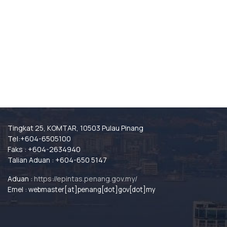
Tingkat 25, KOMTAR, 10503 Pulau Pinang
Tel:+604-6505100
Faks : +604-2634940
Talian Aduan : +604-650 5147
Aduan :
https://epintas.penang.gov.my/
Emel : webmaster[at]penang[dot]gov[dot]my