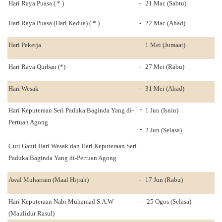
Hari Raya Puasa ( * )
-
21 Mac (Sabtu)
Hari Raya Puasa (Hari Kedua) ( * )
-
22 Mac (Ahad)
Hari Pekerja
1 Mei (Jumaat)
Hari Raya Qurban (*)
-
27 Mei (Rabu)
Hari Wesak
-
31 Mei (Ahad)
-
Hari Keputeraan Seri Paduka Baginda Yang di-
1 Jun (Isnin)
Pertuan Agong
-
2 Jun (Selasa)
Cuti Ganti Hari Wesak dan
Hari Keputeraan Seri
Paduka Baginda Yang di-Pertuan Agong
Awal Muharram (Maal Hijrah)
-
17 Jun (Rabu)
Hari
Keputeraan Nabi Muhamad S.A.W
-
2
5 Ogos (Selasa)
(Maulidur Rasul)