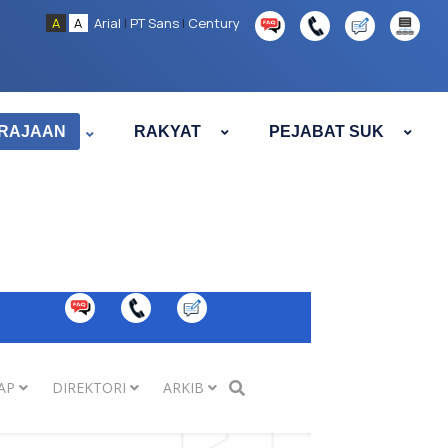
A
A
Arial
|
PT Sans
|
Century
RAJAAN
RAKYAT
PEJABAT SUK