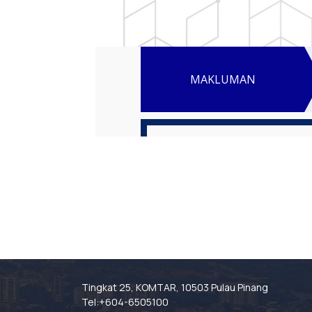
Tingkat 25, KOMTAR, 10503 Pulau Pinang
Tel:+604-6505100