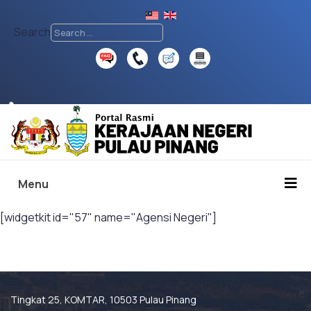
Search
♿
Menu
[widgetkit id="57" name="Agensi Negeri"]
Tingkat 25, KOMTAR, 10503 Pulau Pinang