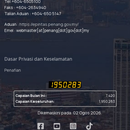
Tel:+604-6505100
Faks : +604-2634940
Talian Aduan : +604-650 5147
Aduan :
https://epintas.penang.gov.my/
Emel : webmaster[at]penang[dot]gov[dot]my
Dasar Privasi dan Keselamatan
Penafian
Capaian Bulan Ini::
7,420
Capaian Keseluruhan:
1,950,283
Dikemaskini pada: 02 Ogos 2026.