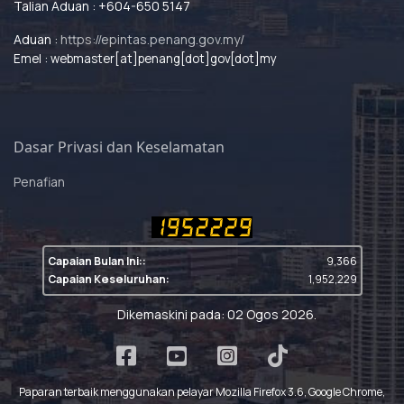
Talian Aduan : +604-650 5147
Aduan :
https://epintas.penang.gov.my/
Emel : webmaster[at]penang[dot]gov[dot]my
Dasar Privasi dan Keselamatan
Penafian
Capaian Bulan Ini::
9,366
Capaian Keseluruhan:
1,952,229
Dikemaskini pada: 02 Ogos 2026.
Paparan terbaik menggunakan pelayar Mozilla Firefox 3.6, Google Chrome,