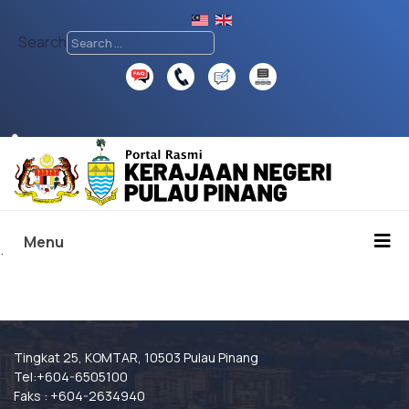
Search
♿
Menu
.
Tingkat 25, KOMTAR, 10503 Pulau Pinang
Tel:+604-6505100
Faks : +604-2634940